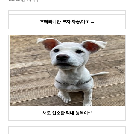
Total 863건
3 페이지
포메라니안 부자 까꿍,마초 ...
새로 입소한 막내 행복이~!