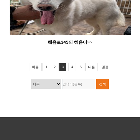
혜음로345의 혜음이~~
처음
1
2
3
4
5
다음
맨끝