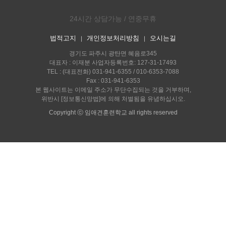
24시간 상담가능 / 연중무휴
법적고지
개인정보처리방침
오시는길
｜
｜
경기도 파주시 광탄면 혜음로345
대표자 : 이재분 사업자등록번호: 127-31-17493
TEL : (대표전화) 031-941-6355 / 010-6353-7088
Fax : 031-941-6353
본 웹사이트는 이메일 주소가 무단수집되는 것을 거부하며,
위반시 [정보통신망법]에 의해 처벌됨을 유념하십시오.
Copyright ⓒ 임애견훈련학교 all rights reserved