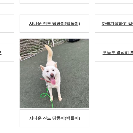
사나운 진도 땅콩이(백돌이)
까불기잘하고 겁쟁
오
오늘도 열심히 훈련
사나운 진도 땅콩이(백돌이)