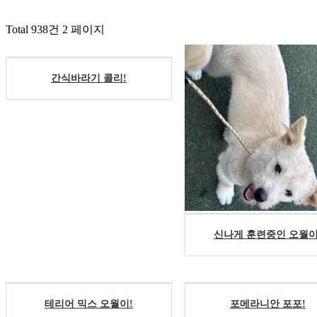
Total 938건
2 페이지
간식바라기 콜리!
신나게 훈련중인 오월이
테리어 믹스 오월이!
포메라니안 포포!