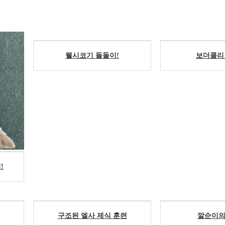
웰시코기 돌돌이!
보더콜리
!
구조된 엘사 제식 훈련
깔순이의