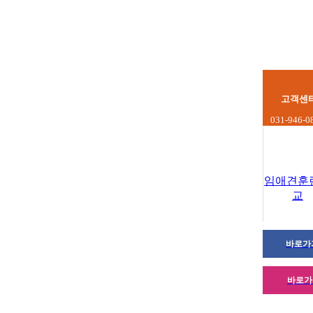
고객센
031-946-0
임애견훈
교
바로가
바로가