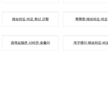
레브라도 바오 최신 근항
똑똑한 래브라도 바오
경계심많은 시바견-슛돌이
개구쟁이 래브라도-바