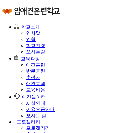
학교소개
인사말
연혁
학교전경
오시는길
교육과정
애견훈련
방문훈련
훈련사
애견호텔
교육비용
애견놀이터
시설안내
이용요금안내
오시는 길
포토갤러리
포토갤러리