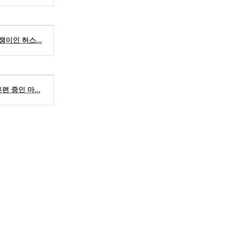
이인 허스...
 중인 마...