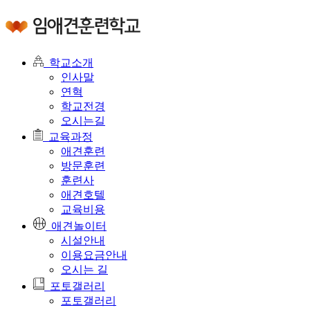
학교소개
인사말
연혁
학교전경
오시는길
교육과정
애견훈련
방문훈련
훈련사
애견호텔
교육비용
애견놀이터
시설안내
이용요금안내
오시는 길
포토갤러리
포토갤러리