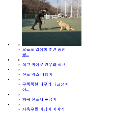
오늘도 열심히 훈련 중인
궁...
작고 귀여운 견우와 직녀
진도 믹스 다행이
무뚝뚝한 나무와 애교쟁이
아...
행복 전도사 순금이
좌충우돌 미남이 이야기