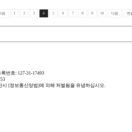
처음
1
2
3
4
5
6
7
8
9
10
다음
맨
: 127-31-17493
353
반시 [정보통신망법]에 의해 처벌됨을 유념하십시오.