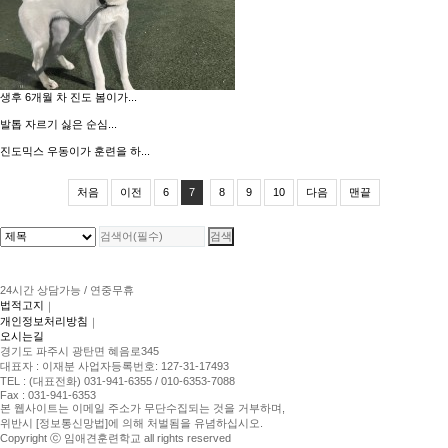
생후 6개월 차 진도 봄이가...
발톱 자르기 싫은 순심...
진도믹스 우동이가 훈련을 하...
처음
이전
6
7
8
9
10
다음
맨끝
24시간 상담가능 / 연중무휴
법적고지
｜
개인정보처리방침
｜
오시는길
경기도 파주시 광탄면 혜음로345
대표자 : 이재분 사업자등록번호: 127-31-17493
TEL : (대표전화) 031-941-6355 / 010-6353-7088
Fax : 031-941-6353
본 웹사이트는 이메일 주소가 무단수집되는 것을 거부하며,
위반시 [정보통신망법]에 의해 처벌됨을 유념하십시오.
Copyright ⓒ 임애견훈련학교 all rights reserved