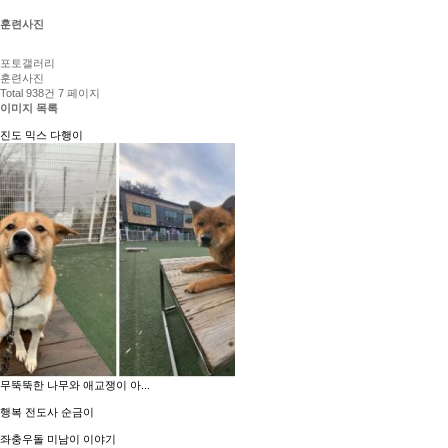
훈련사진
포토갤러리
훈련사진
Total 938건
7 페이지
이미지 목록
진도 믹스 다행이
무뚝뚝한 나무와 애교쟁이 아...
행복 전도사 순금이
좌충우돌 미남이 이야기