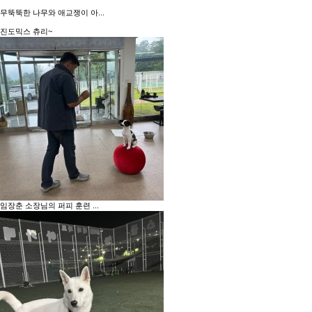
무뚝뚝한 나무와 애교쟁이 아...
진도믹스 츄리~
임장춘 소장님의 퍼피 훈련 ...