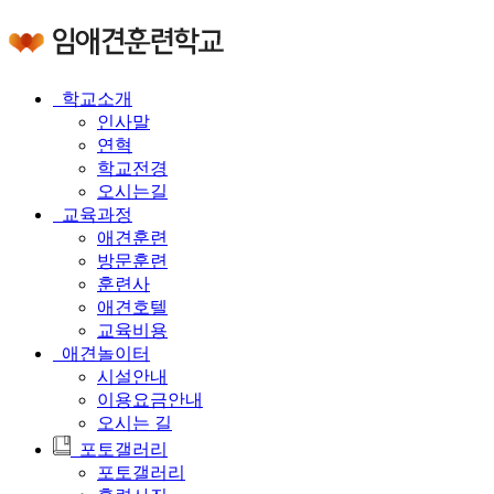
학교소개
인사말
연혁
학교전경
오시는길
교육과정
애견훈련
방문훈련
훈련사
애견호텔
교육비용
애견놀이터
시설안내
이용요금안내
오시는 길
포토갤러리
포토갤러리