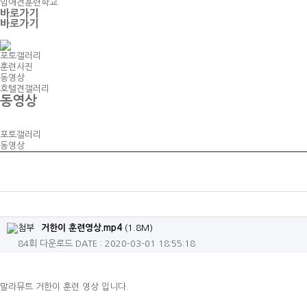
임애견훈련학교
바로가기
바로가기
포토갤러리
훈련사진
동영상
호텔견갤러리
동영상
포토갤러리
동영상
거한이 훈련영상.mp4
(1.8M)
84회 다운로드
DATE : 2020-03-01 18:55:18
말라뮤트 거한이 훈련 영상 입니다.