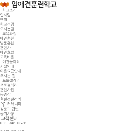
학교소개
인사말
연혁
학교전경
오시는길
교육과정
애견훈련
방문훈련
훈련사
애견호텔
교육비용
애견놀이터
시설안내
이용요금안내
오시는 길
포토갤러리
포토갤러리
훈련사진
동영상
호텔견갤러리
커뮤니티
질문과 답변
공지사항
고객센터
031-946-0876