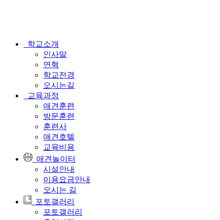
학교소개
인사말
연혁
학교전경
오시는길
교육과정
애견훈련
방문훈련
훈련사
애견호텔
교육비용
애견놀이터
시설안내
이용요금안내
오시는 길
포토갤러리
포토갤러리