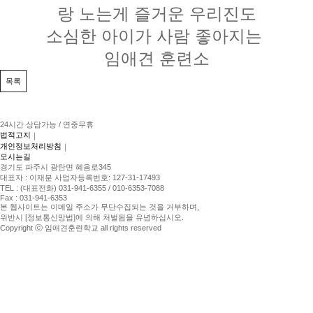
랑 노는게 즐거운 우리진도
소심한 아이가 사람 좋아지는
임애견 훈련소
목록
24시간 상담가능 / 연중무휴
법적고지
｜
개인정보처리방침
｜
오시는길
경기도 파주시 광탄면 혜음로345
대표자 : 이재분 사업자등록번호: 127-31-17493
TEL : (대표전화) 031-941-6355 / 010-6353-7088
Fax : 031-941-6353
본 웹사이트는 이메일 주소가 무단수집되는 것을 거부하며,
위반시 [정보통신망법]에 의해 처벌됨을 유념하십시오.
Copyright ⓒ 임애견훈련학교 all rights reserved