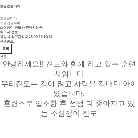
호텔견갤러리
포토갤러리
호텔견갤러리
소심쟁이 진도와 친해지는중
페이지 정보
작성자
최고관리자
25-09-16 10:23
관련링크
목록
본문
안녕하세요!! 진도와 함께 하고 있는 훈련
사입니다
우리진도는 겁이 많고 사람을 겁내던 아이
였습니다.
훈련소로 입소한 후 점점 더 좋아지고 있
는 소심쟁이 진도