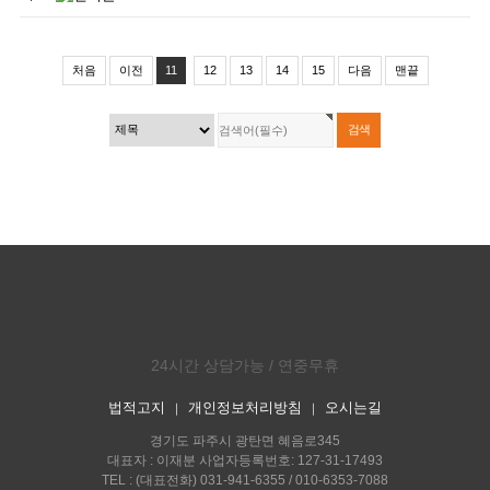
처음
이전
11
12
13
14
15
다음
맨끝
24시간 상담가능 / 연중무휴
법적고지
개인정보처리방침
오시는길
｜
｜
경기도 파주시 광탄면 혜음로345
대표자 : 이재분 사업자등록번호: 127-31-17493
TEL : (대표전화) 031-941-6355 / 010-6353-7088