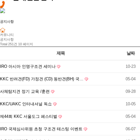
공지사항
커뮤니티
공지사항
Total 251건
10 페이지
제목
날짜
IRO 아시아 인명구조견 세미나
10-23
KKC 반려견(FD) 가정견 (CD) 동반견(BH) 국…
05-04
사체탐지견 정기 교육 /훈련
09-28
KKC/UAKC 인터내셔널 독쇼
10-05
제44회 KKC 서울도그 페스티벌
05-04
IRO 국제심사위원 초청 구조견 테스팅 이벤트
06-07