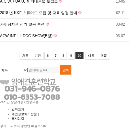
A.C.W. / UAKC 인터내셔널 도그쇼
10-05
2018 년 KKF 스튜어드 모집 및 교육 일정 안내
02-11
사체탐지견 정기 교육 훈련
08-02
ACW INT＇L DOG SHOW(B링)
06-07
처음
이전
6
7
8
9
10
다음
맨끝
24시간 상담가능 / 연중무휴
법적고지
｜
개인정보처리방침
｜
오시는길
경기도 파주시 광탄면 혜음로345