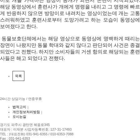
이로 개를 가격하는 영상이 공개가 되면서 논란이 시작되었다.
해당 동영상에서 훈련사가 개에게 명령을 내리고 그 명령에 빠르
게 반응하지 않으면 방망이로 내려치는 영상이었는데 개는 고통
스러워하였고 훈련사로부터 도망가려고 하는 모습이 동영상에
보여졌다고 한다.
동물보호단체에서는 해당 영상으로 동영상에 명백하게 때리는
장면이 나왔지만 동물 학대와 같지 않다고 판단되어 사건은 종결
되었다고 전했다. 하지만 소비자들의 거센 항의로 해당되는 훈련
사들은 해고 되었다고 전했다.
목록
24시간 상담가능 / 연중무휴
법적고지
｜
개인정보처리방침
｜
오시는길
경기도 파주시 광탄면 혜음로345
대표자 : 이재분 사업자등록번호: 127-31-17493
TEL : (대표전화) 031-941-6355 / 010-6353-7088
Fax : 031-941-6353