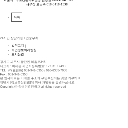
ㅁ문의 : 구조견분과위원장 김경열 010-3724-7579
사무장 오는숙 010-3410-1538
목록
24시간 상담가능 / 연중무휴
법적고지
｜
개인정보처리방침
｜
오시는길
경기도 파주시 광탄면 혜음로345
대표자 : 이재분 사업자등록번호: 127-31-17493
TEL : (대표전화) 031-941-6355 / 010-6353-7088
Fax : 031-941-6353
본 웹사이트는 이메일 주소가 무단수집되는 것을 거부하며,
위반시 [정보통신망법]에 의해 처벌됨을 유념하십시오.
Copyright ⓒ 임애견훈련학교 all rights reserved