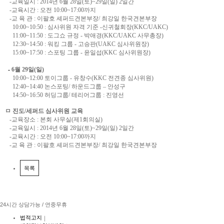
-교육일시 : 2014년 6월 28일(토)~29일(일) 2일간
-교육시간 : 오전 10:00~17:00까지
-교 육 관 : 이팔호 셰퍼드견본부장/ 최강일 한국견본부장
10:00~10:50 : 심사위원 자격 기준 -신귀철회장(KKC/UAKC)
11:00~11:50 : 도그쇼 규정 - 박애경(KKC/UAKC 사무총장)
12:30~14:50 : 워킹 그룹 - 고승판(UAKC 심사위원장)
15:00~17:50 : 스포팅 그룹 - 윤일섭(KKC 심사위원장)
-
6월 29일(일)
10:00~12:00 토이그룹 - 유창수(KKC 전견종 심사위원)
12:40~14:40 논스포팅/ 하운드그룹 – 안성구
14:50~16:50 허딩그룹/ 테리어그룹 : 진영선
ㅁ
진도/세퍼드 심사위원 교육
-교육장소 : 본회 사무실(제1회의실)
-교육일시 : 2014년 6월 28일(토)~29일(일) 2일간
-교육시간 : 오전 10:00~17:00까지
-교 육 관 : 이팔호 셰퍼드견본부장/ 최강일 한국견본부장
목록
24시간 상담가능 / 연중무휴
법적고지
｜