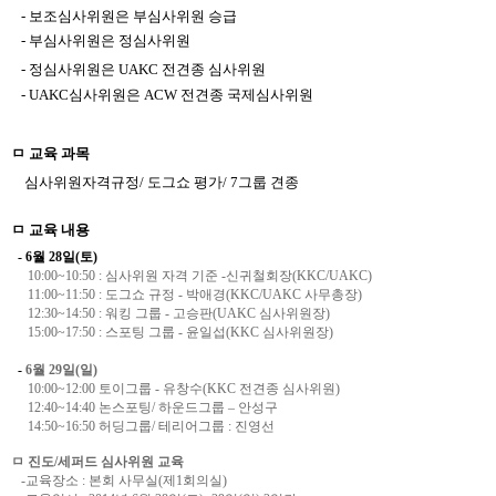
-
보조심사위원은 부심사위원 승급
-
부심사위원은
정심사위원
-
정심사위원은
UAKC
전견종
심사위원
- UAKC
심사위원은
ACW
전견종 국제심사위원
ㅁ
교육 과목
심사위원자격규정
/
도그쇼 평가
/ 7
그룹 견종
ㅁ 교육 내용
- 6월 28일(토)
10:00~10:50 : 심사위원 자격 기준 -신귀철회장(KKC/UAKC)
11:00~11:50 : 도그쇼 규정 - 박애경(KKC/UAKC 사무총장)
12:30~14:50 : 워킹 그룹 - 고승판(UAKC 심사위원장)
15:00~17:50 : 스포팅 그룹 - 윤일섭(KKC 심사위원장)
-
6월 29일(일)
10:00~12:00 토이그룹 - 유창수(KKC 전견종 심사위원)
12:40~14:40 논스포팅/ 하운드그룹 – 안성구
14:50~16:50 허딩그룹/ 테리어그룹 : 진영선
ㅁ
진도/세퍼드 심사위원 교육
-교육장소 : 본회 사무실(제1회의실)