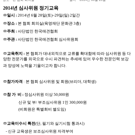
2014년 심사위원
정기교육
ㅁ일시
:
2014
년
6
월
28
일
(
토
)~29
일
(
일
) 2
일간
ㅁ장소
:
본 협회 회의실
(
육영재단 문화관
3
층
)
ㅁ주최
:
사단법인
한국애견협회
ㅁ
주관
:
사단법인 한국애견협회 심사위원회
ㅁ
교육취지
:
본 협회가 대내외적으로 교류를 확대함에 따라 심사위원 등
다
양한 전문가를 외국으로 수시 파견하는 추세에 있어 우수한
전문인력 보강
과 양성에 노력을 기울이고자 합니다
.
ㅁ
참가자격
:
본 협회 심사위원 및
회원
(
브리더
,
대학생
)
ㅁ참 가
비
:
정심사위원 이상
50,000
원
신규 및 부
/
부조심사위원
1
인
300,000
원
(
비회원은 특별회비 별도임
)
ㅁ
교육이수시 특전
(
단
,
필기와 실기시험 통과시
)
-
신규 교육생은 보조심사위원 자격부여